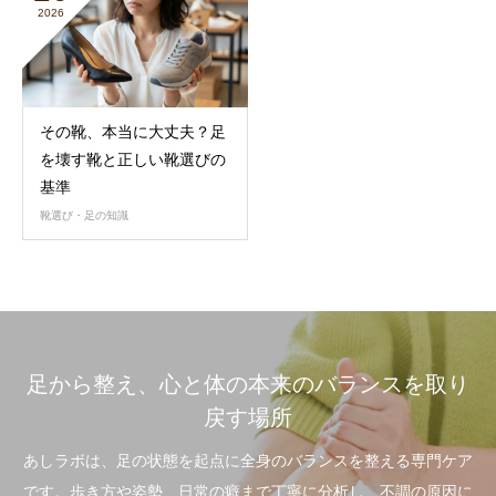
2026
その靴、本当に大丈夫？足
を壊す靴と正しい靴選びの
基準
靴選び・足の知識
足から整え、心と体の本来のバランスを取り
戻す場所
あしラボは、足の状態を起点に全身のバランスを整える専門ケア
です。歩き方や姿勢、日常の癖まで丁寧に分析し、不調の原因に